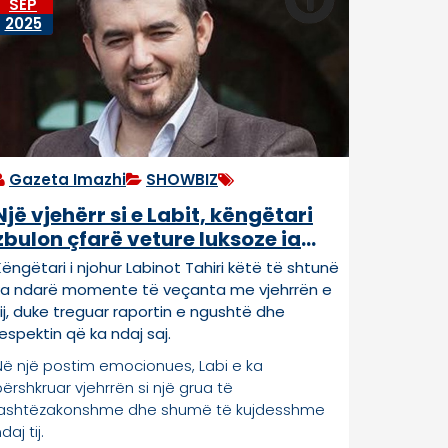
SEP
2025
Gazeta Imazhi
SHOWBIZ
Një vjehërr si e Labit, këngëtari
zbulon çfarë veture luksoze ia
bleu ajo
Këngëtari i njohur Labinot Tahiri këtë të shtunë
ka ndarë momente të veçanta me vjehrrën e
tij, duke treguar raportin e ngushtë dhe
respektin që ka ndaj saj.
Në një postim emocionues, Labi e ka
përshkruar vjehrrën si një grua të
jashtëzakonshme dhe shumë të kujdesshme
daj tij.