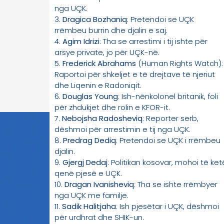
nga UÇK.
3.
Dragica Bozhaniq
: Pretendoi se UÇK
rrëmbeu burrin dhe djalin e saj.
4.
Agim Idrizi
: Tha se arrestimi i tij ishte për
arsye private, jo për UÇK-në.
5.
Frederick Abrahams
(Human Rights Watch):
Raportoi për shkeljet e të drejtave të njeriut
dhe Liqenin e Radoniqit.
6.
Douglas Young
: Ish-nënkolonel britanik, foli
për zhdukjet dhe rolin e KFOR-it.
7.
Nebojsha Radosheviq
: Reporter serb,
dëshmoi për arrestimin e tij nga UÇK.
8.
Predrag Dediq
: Pretendoi se UÇK i rrëmbeu
djalin.
9.
Gjergj Dedaj
: Politikan kosovar, mohoi të ket
qenë pjesë e UÇK.
10.
Dragan Ivanisheviq
: Tha se ishte rrëmbyer
nga UÇK me familje.
11.
Sadik Halitjaha
: Ish pjesëtar i UÇK, dëshmoi
për urdhrat dhe SHIK-un.