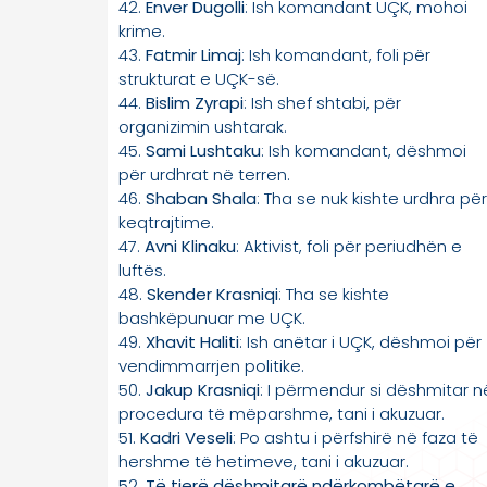
42.
Enver Dugolli
: Ish komandant UÇK, mohoi
krime.
43.
Fatmir Limaj
: Ish komandant, foli për
strukturat e UÇK-së.
44.
Bislim Zyrapi
: Ish shef shtabi, për
organizimin ushtarak.
45.
Sami Lushtaku
: Ish komandant, dëshmoi
për urdhrat në terren.
46.
Shaban Shala
: Tha se nuk kishte urdhra për
keqtrajtime.
47.
Avni Klinaku
: Aktivist, foli për periudhën e
luftës.
48.
Skender Krasniqi
: Tha se kishte
bashkëpunuar me UÇK.
49.
Xhavit Haliti
: Ish anëtar i UÇK, dëshmoi për
vendimmarrjen politike.
50.
Jakup Krasniqi
: I përmendur si dëshmitar n
procedura të mëparshme, tani i akuzuar.
51.
Kadri Veseli
: Po ashtu i përfshirë në faza të
hershme të hetimeve, tani i akuzuar.
52.
Të tjerë dëshmitarë ndërkombëtarë e