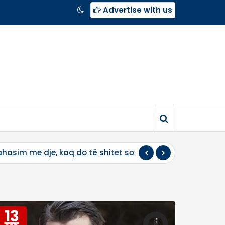
Advertise with us
o të shitet sot
Sot mbahet seanca konstituive e Kuve
13