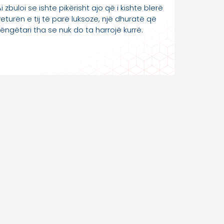
i zbuloi se ishte pikërisht ajo që i kishte blerë
veturën e tij të parë luksoze, një dhuratë që
këngëtari tha se nuk do ta harrojë kurrë.