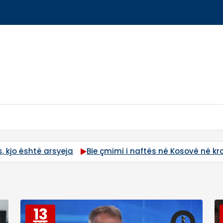
Bie çmimi i naftës në Kosovë në krahasim me dje, kaq d
13