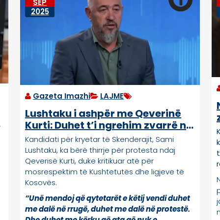
SEP
2025
Gazeta Imazhi
LAJME
Lushtaku i ashpër me Qeverinë
Kurti: Duhet t’i ngrehim zvarrë në
rrugët e Prishtinës
Kandidati për kryetar të Skenderajit, Sami
Lushtaku, ka bërë thirrje për protesta ndaj
Qeverisë Kurti, duke kritikuar atë për
mosrespektim të Kushtetutës dhe ligjeve të
Kosovës.
“Unë mendoj që qytetarët e këtij vendi duhet
me dalë në rrugë, duhet me dalë në protestë.
n
Dhe duhet me kërku që ata që nuk e