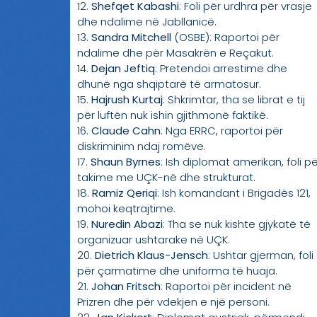
12.
Shefqet Kabashi
: Foli për urdhra për vrasje
dhe ndalime në Jabllanicë.
13.
Sandra Mitchell
(OSBE): Raportoi për
ndalime dhe për Masakrën e Reçakut.
14.
Dejan Jeftiq
: Pretendoi arrestime dhe
dhunë nga shqiptarë të armatosur.
15.
Hajrush Kurtaj
: Shkrimtar, tha se librat e tij
për luftën nuk ishin gjithmonë faktikë.
16.
Claude Cahn
: Nga ERRC, raportoi për
diskriminim ndaj romëve.
17.
Shaun Byrnes
: Ish diplomat amerikan, foli p
takime me UÇK-në dhe strukturat.
18.
Ramiz Qeriqi
: Ish komandant i Brigadës 121,
mohoi keqtrajtime.
19.
Nuredin Abazi
: Tha se nuk kishte gjykatë të
organizuar ushtarake në UÇK.
20.
Dietrich Klaus-Jensch
: Ushtar gjerman, foli
për çarmatime dhe uniforma të huaja.
21.
Johan Fritsch
: Raportoi për incident në
Prizren dhe për vdekjen e një personi.