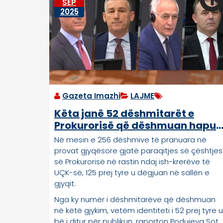
SEP
2025
Gazeta Imazhi
LAJME
Këta janë 52 dëshmitarët e
Prokurorisë që dëshmuan hapur
në gjykimin ndaj ish-krerëve të
Në mesin e 256 dëshmive të pranuara në
UÇK-së
provat gjyqësore gjatë paraqitjes së çështjes
së Prokurorisë në rastin ndaj ish-krerëve të
UÇK-së, 125 prej tyre u dëgjuan në sallën e
gjyqit.
Nga ky numër i dëshmitarëve që dëshmuan
në këtë gjykim, vetëm identiteti i 52 prej tyre u
bë i ditur për publikun, raporton Podujeva Sot.