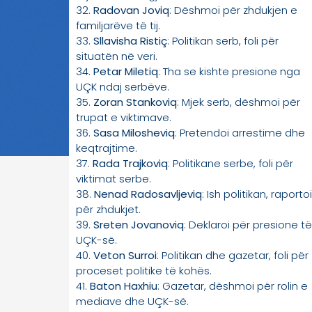
32.
Radovan Joviq
: Dëshmoi për zhdukjen e
familjarëve të tij.
33.
Sllavisha Ristiç
: Politikan serb, foli për
situatën në veri.
34.
Petar Miletiq
: Tha se kishte presione nga
UÇK ndaj serbëve.
35.
Zoran Stankoviq
: Mjek serb, dëshmoi për
trupat e viktimave.
36.
Sasa Milosheviq
: Pretendoi arrestime dhe
keqtrajtime.
37.
Rada Trajkoviq
: Politikane serbe, foli për
viktimat serbe.
38.
Nenad Radosavljeviq
: Ish politikan, raportoi
për zhdukjet.
39.
Sreten Jovanoviq
: Deklaroi për presione të
UÇK-së.
40.
Veton Surroi
: Politikan dhe gazetar, foli për
proceset politike të kohës.
41.
Baton Haxhiu
: Gazetar, dëshmoi për rolin e
mediave dhe UÇK-së.