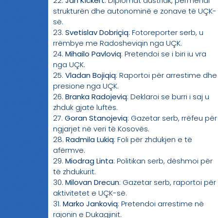
22.
Jan Kickert
: Diplomat austriak, përmendi
strukturën dhe autonominë e zonave të UÇK-
së.
23.
Svetislav Dobriçiq
: Fotoreporter serb, u
rrëmbye me Radosheviqin nga UÇK.
24.
Mihailo Pavloviq
: Pretendoi se i biri iu vra
nga UÇK.
25.
Vladan Bojiqiq
: Raportoi për arrestime dhe
presione nga UÇK.
26.
Branka Radojeviq
: Deklaroi se burri i saj u
zhduk gjatë luftës.
27.
Goran Stanojeviq
: Gazetar serb, rrëfeu për
ngjarjet në veri të Kosovës.
28.
Radmila Lukiq
: Foli për zhdukjen e të
afërmve.
29.
Miodrag Linta
: Politikan serb, dëshmoi për
të zhdukurit.
30.
Milovan Drecun
: Gazetar serb, raportoi për
aktivitetet e UÇK-së.
31.
Marko Jankoviq
: Pretendoi arrestime në
rajonin e Dukagjinit.