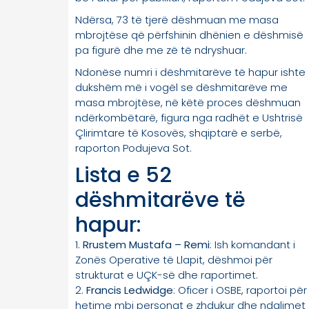
Ndërsa, 73 të tjerë dëshmuan me masa
mbrojtëse që përfshinin dhënien e dëshmisë
pa figurë dhe me zë të ndryshuar.
Ndonëse numri i dëshmitarëve të hapur ishte
dukshëm më i vogël se dëshmitarëve me
masa mbrojtëse, në këtë proces dëshmuan
ndërkombëtarë, figura nga radhët e Ushtrisë
Çlirimtare të Kosovës, shqiptarë e serbë,
raporton Podujeva Sot.
Lista e 52
dëshmitarëve të
hapur:
1.
Rrustem Mustafa – Remi
: Ish komandant i
Zonës Operative të Llapit, dëshmoi për
strukturat e UÇK-së dhe raportimet.
2.
Francis Ledwidge
: Oficer i OSBE, raportoi për
hetime mbi personat e zhdukur dhe ndalimet