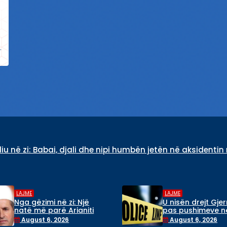
.
Babai, djali dhe nipi humbën jetën në aksidentin në Gjerma
LAJME
LAJME
Nga gëzimi në zi: Një
U nisën drejt Gje
natë më parë Arianiti
pas pushimeve n
ishte në dasmë me
Kosovë, tre mër
August 6, 2026
August 6, 2026
babain, sot familja
humbin jetën në