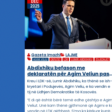
DEC
2025
Gazeta Imazhi
LAJME
AGIM VELIU
DEPUTET
LDK
LUMIR ABDIXHIKU
ZGJEDHJET
Abdixhiku befason me
deklaratën për Agim Veliun pas
publikimit të listës për deputet
Kreu i LDK-së, Lumir Abdixhiku, ka thënë se ish-
kryetari i Podujevës, Agim Veliu, e ka vendin e
tij në Lidhjen Demokratike të Kosovës.
“E di që është bërë temë edhe çështja e Agi
Veliut. Unë kam thënë gjithmonë që Agimi e k
vendin në LDK gjithherë. S’ma ka kërkuar kurrë.