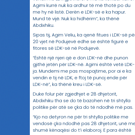
Agimi kurrë nuk ka ardhur të më thotë po du
me hy në listë. Derën e LDK-së e ka hapur.
Mund të vijë. Nuk ka hidhërim”, ka thënë
Abdixhiku.
Sipas tij, Agim Veliu, ka qenë fitues i LDK-së pë
20 vjet në Podujevë edhe se është figurë e
fitores së LDK-së në Podujevë.
“Është një njeri që e don LDK-në dhe punon
gjithë jetën për LDK-në. Agimi është vetë LDK-
ja. Mundemi me pas mospajtime, por ai e ka
vendin e tij në LDK, e ftoj të punoj ende për
LDK-në”, ka thënë kreu i LDK-së.
Duke folur për zgjedhjet e 28 dhjetorit,
Abdixhiku tha se do të bazohen në tri shtylla
politike për atë se çka do të ndodhë më pas.
“Kjo na detyron ne për tri shtylla politike me
vendosë çka ndodhë pas 28 dhjetorit, unë m
shumë kënaqësi do t’i elaboroj. E para është