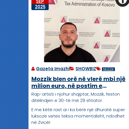
SEP
2025
Gazeta Imazhi
SHOWBIZ
MOZZIK
Mozzik blen orë në vlerë mbi një
milion euro, në postim e
përfshinë edhe ATK-në
Rap-artisti i njohur shqiptar, Mozzik, feston
ditëlindjen e 30-të më 29 shtator.
E me këtë rast ai i ka bërë një dhuratë super
luksoze vetes teksa momentalisht, ndodhet
në Zvicër.