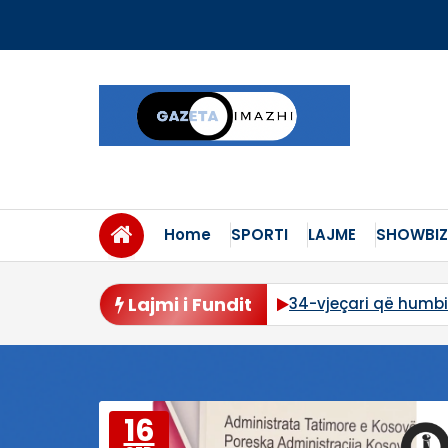
Skip
to
content
Home
SPORTI
LAJME
SHOWBIZ
Lajmi i Fundit
 Qeveria Kurti? Vjen lajmi i fundit
34-vjeçari që humbi 
16