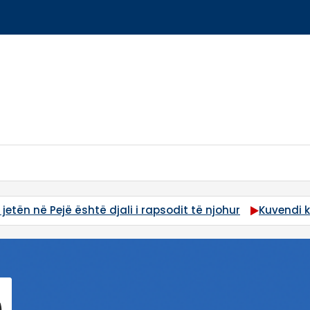
jetën në Pejë është djali i rapsodit të njohur
Kuvendi k