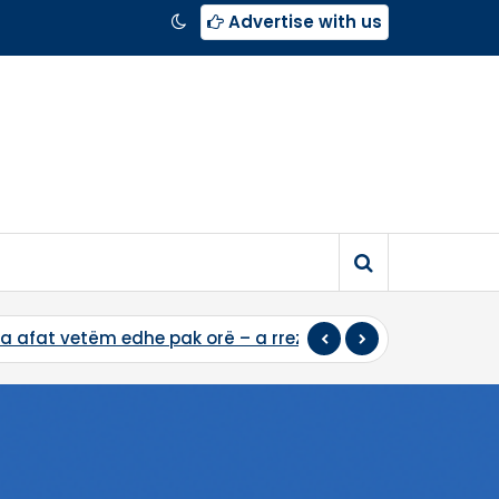
Advertise with us
a afat vetëm edhe pak orë – a rrezikon vendi zgjedhje 