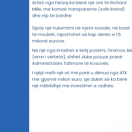
Artisti nga Ferizaj ka blerë një orë të Richard
Mille, me kornizë transparente (safir kristal)
dhe rrip të bardhë.
Sipas një hulumtimi në rrjete sociale, në bazë
të modelit, raportohet se kap vlerën e 1.5
milionë eurove.
Në një nga imazhet e këtij postimi, Gramos Ali
(emri i vërtetë), shihet duke pozuar pranë
Administratës Tatimore të Kosovës.
I njëjti rreth një vit më parë u dënua nga ATK
me gjysmë milion euro, që duket se ka bërë
një ndërlidhje me investimin e radhës.