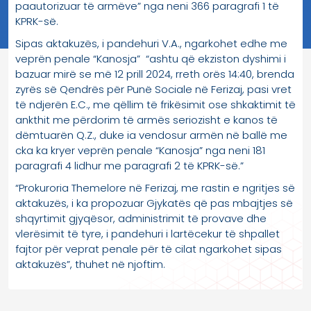
paautorizuar të armëve” nga neni 366 paragrafi 1 të
KPRK-së.
Sipas aktakuzës, i pandehuri V.A., ngarkohet edhe me
veprën penale “Kanosja” “ashtu që ekziston dyshimi i
bazuar mirë se më 12 prill 2024, rreth orës 14:40, brenda
zyrës së Qendrës për Punë Sociale në Ferizaj, pasi vret
të ndjerën E.C., me qëllim të frikësimit ose shkaktimit të
ankthit me përdorim të armës seriozisht e kanos të
dëmtuarën Q.Z., duke ia vendosur armën në ballë me
cka ka kryer veprën penale “Kanosja” nga neni 181
paragrafi 4 lidhur me paragrafi 2 të KPRK-së.”
“Prokuroria Themelore në Ferizaj, me rastin e ngritjes së
aktakuzës, i ka propozuar Gjykatës që pas mbajtjes së
shqyrtimit gjyqësor, administrimit të provave dhe
vlerësimit të tyre, i pandehuri i lartëcekur të shpallet
fajtor për veprat penale për të cilat ngarkohet sipas
aktakuzës”, thuhet në njoftim.