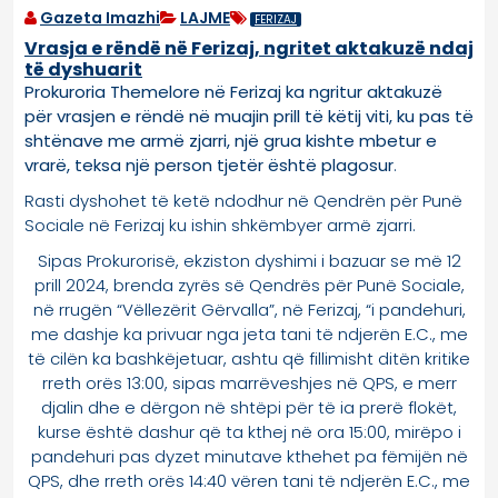
Gazeta Imazhi
LAJME
FERIZAJ
Vrasja e rëndë në Ferizaj, ngritet aktakuzë ndaj
të dyshuarit
Prokuroria Themelore në Ferizaj ka ngritur aktakuzë
për vrasjen e rëndë në muajin prill të këtij viti, ku pas të
shtënave me armë zjarri, një grua kishte mbetur e
vrarë, teksa një person tjetër është plagosur
.
Rasti dyshohet të ketë ndodhur në Qendrën për Punë
Sociale në Ferizaj ku ishin shkëmbyer armë zjarri.
Sipas Prokurorisë, ekziston dyshimi i bazuar se më 12
prill 2024, brenda zyrës së Qendrës për Punë Sociale,
në rrugën “Vëllezërit Gërvalla”, në Ferizaj, “i pandehuri,
me dashje ka privuar nga jeta tani të ndjerën E.C., me
të cilën ka bashkëjetuar, ashtu që fillimisht ditën kritike
rreth orës 13:00, sipas marrëveshjes në QPS, e merr
djalin dhe e dërgon në shtëpi për të ia prerë flokët,
kurse është dashur që ta kthej në ora 15:00, mirëpo i
pandehuri pas dyzet minutave kthehet pa fëmijën në
QPS, dhe rreth orës 14:40 vëren tani të ndjerën E.C., me