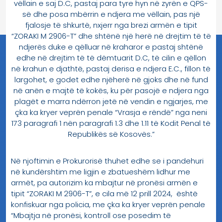
vëllain e saj D.C, pastaj para tyre hyn në zyrën e QPS-
së dhe posa mbërrin e ndjera me vëllain, pas një
fjalosje të shkurtë, nxjerr nga brezi armën e tipit
“ZORAKI M 2906-T” dhe shtënë një herë në drejtim të të
ndjerës duke e qëlluar në kraharor e pastaj shtënë
edhe në drejtim të të dëmtuarit D.C, të cilin e qëllon
në krahun e djathtë, pastaj derisa e ndjera E.C., fillon të
largohet, e godet edhe njëherë në gjoks dhe në fund
në anën e majtë të kokës, ku për pasojë e ndjera nga
plagët e marra ndërron jetë në vendin e ngjarjes, me
çka ka kryer veprën penale “Vrasja e rëndë” nga neni
173 paragrafi 1 nën paragrafi 1.3 dhe 1.11 të Kodit Penal të
Republikës së Kosovës.”
Në njoftimin e Prokurorisë thuhet edhe se i pandehuri
në kundërshtim me ligjin e zbatueshëm lidhur me
armët, pa autorizim ka mbajtur në pronësi armën e
tipit “ZORAKI M 2906-T”, e cila më 12 prill 2024, është
konfiskuar nga policia, me çka ka kryer veprën penale
“Mbajtja në pronësi, kontroll ose posedim të