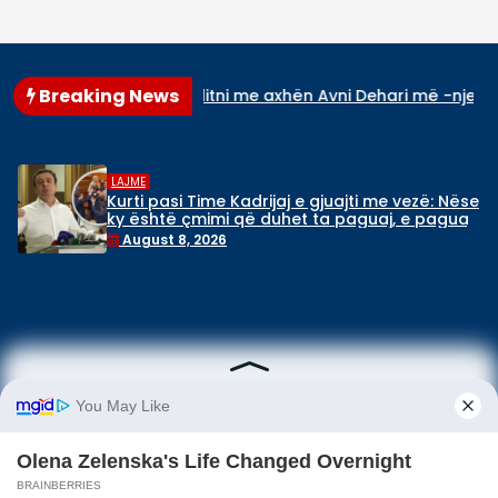
Breaking News
asniqi: Mos u çuditni me axhën Avni Dehari më -njeriu që lejon
LAJME
Kurti pasi Time Kadrijaj e gjuajti me vezë: Nëse
ky është çmimi që duhet ta paguaj, e paguaj
vetëm të takohem me ta
August 8, 2026
Download App