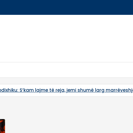
bdixhiku: S’kam lajme të reja, jemi shumë larg marrëveshj