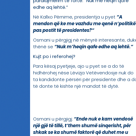
paralajmërim të fortë: “Nuk më heqin qafe
edhe aq lehtë.”
Në Kallxo Përnime, presidentja u pyet
“A
mendon që ke me vazhdu me qenë n’politikë
pas postit të presidentes?”
Osmani u përgjigj në mënyrë interesante, duk
thënë se
“Nuk m’heqin qafe edhe aq lehtë.”
Kujt po i referohej?
Para kësaj pyetjeje, ajo u pyet se a do të
hidhërohej nëse Lëvizja Vetëvendosje nuk do
ta kandidonte përsëri për presidente dhe a d
të donte të kishte një mandat të dytë.
Osmani u përgjigj:
“Ende nuk e kam vendosë
një gjë të tillë, t’them shumë sinqerisht, për
shkak se ka shumë faktorë që duhet me u