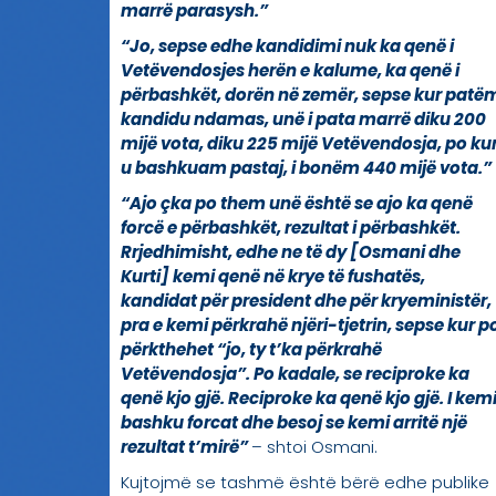
marrë parasysh.”
“Jo, sepse edhe kandidimi nuk ka qenë i
Vetëvendosjes herën e kalume, ka qenë i
përbashkët, dorën në zemër, sepse kur patë
kandidu ndamas, unë i pata marrë diku 200
mijë vota, diku 225 mijë Vetëvendosja, po ku
u bashkuam pastaj, i bonëm 440 mijë vota.”
“Ajo çka po them unë është se ajo ka qenë
forcë e përbashkët, rezultat i përbashkët.
Rrjedhimisht, edhe ne të dy [Osmani dhe
Kurti] kemi qenë në krye të fushatës,
kandidat për president dhe për kryeministër,
pra e kemi përkrahë njëri-tjetrin, sepse kur p
përkthehet “jo, ty t’ka përkrahë
Vetëvendosja”. Po kadale, se reciproke ka
qenë kjo gjë. Reciproke ka qenë kjo gjë. I kem
bashku forcat dhe besoj se kemi arritë një
rezultat t’mirë”
– shtoi Osmani.
Kujtojmë se tashmë është bërë edhe publike