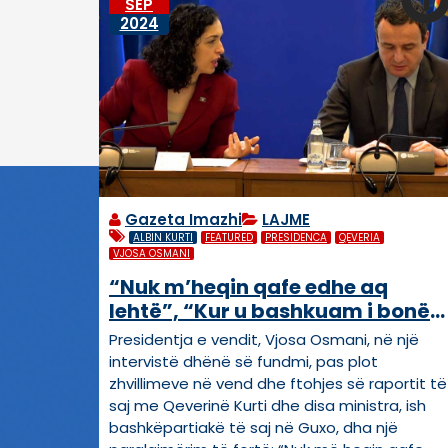
SEP
2024
Gazeta Imazhi
LAJME
ALBIN KURTI
FEATURED
PRESIDENCA
QEVERIA
VJOSA OSMANI
“Nuk m’heqin qafe edhe aq
lehtë”, “Kur u bashkuam i bonë
440 mijë vota” – Kë e
Presidentja e vendit, Vjosa Osmani, në një
paralajmëroi Osmani?
intervistë dhënë së fundmi, pas plot
zhvillimeve në vend dhe ftohjes së raportit të
saj me Qeverinë Kurti dhe disa ministra, ish
bashkëpartiakë të saj në Guxo, dha një