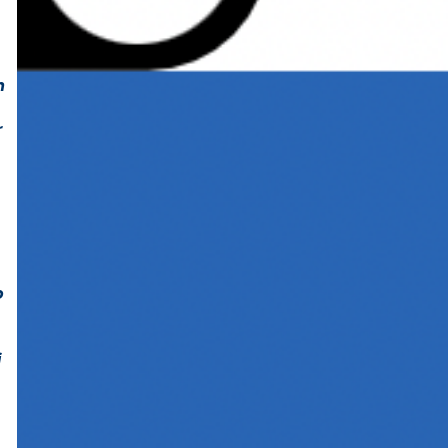
m
r
o
i