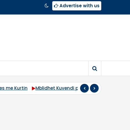
Advertise with us
es me Kurtin
Mblidhet Kuvendi për konstituim
Vranë