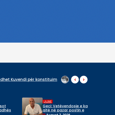
për konstituim
Vranësira në disa zona të Kosovës, I
LAJME
 sot
Geci: Vetëvendosje e ka
radhës
qitë në pazar postin e
Kryeparlamentarit që u
August 7, 2026