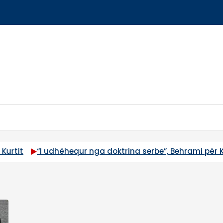
hequr nga doktrina serbe”, Behrami për Kurtin: Durimi p