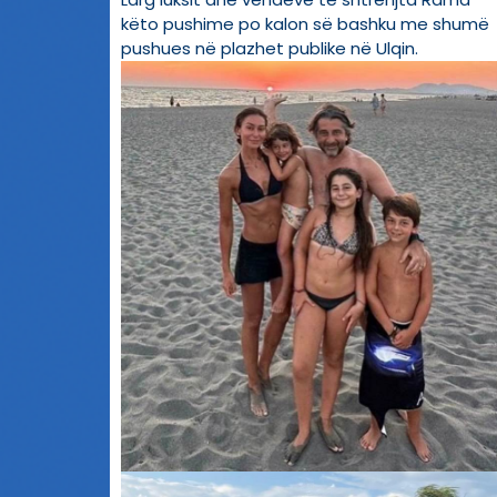
këto pushime po kalon së bashku me shumë
pushues në plazhet publike në Ulqin.