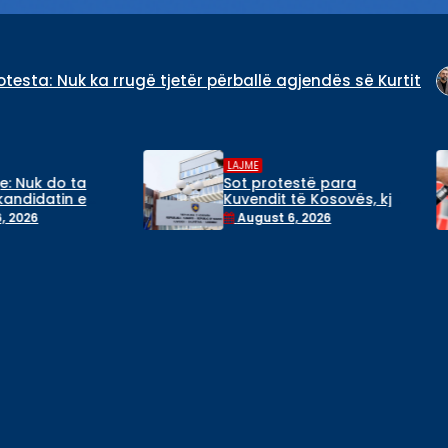
ë tjetër përballë agjendës së Kurtit
“I udhëhequr ng
LAJME
LAJME
Sot protestë para
Bie çmimi i naftë
Kuvendit të Kosovës, kjo
Kosovë në kraha
është arsyeja
dje, kaq do të shi
August 6, 2026
August 6, 2026