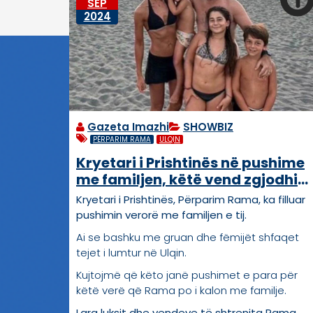
SEP
2024
Gazeta Imazhi
SHOWBIZ
PËRPARIM RAMA
ULQIN
Kryetari i Prishtinës në pushime
me familjen, këtë vend zgjodhi
për këtë verë
Kryetari i Prishtinës, Përparim Rama, ka filluar
pushimin verorë me familjen e tij.
Ai se bashku me gruan dhe fëmijët shfaqet
tejet i lumtur në Ulqin.
Kujtojmë që këto janë pushimet e para për
këtë verë që Rama po i kalon me familje.
Larg luksit dhe vendeve të shtrenjta Rama