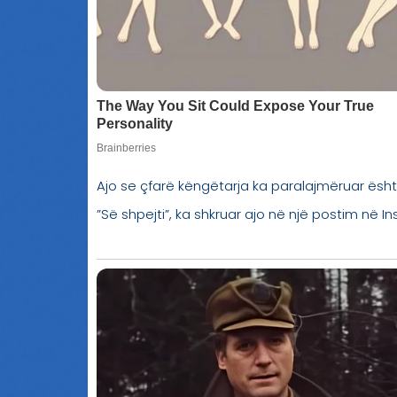
Ajo se çfarë këngëtarja ka paralajmëruar ësht
”Së shpejti”, ka shkruar ajo në një postim në In