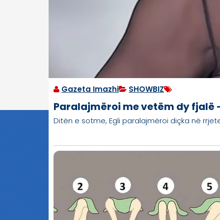
Gazeta Imazhi
SHOWBIZ
Paralajmëroi me vetëm dy fjalë –
Ditën e sotme, Egli paralajmëroi diçka në rrjete