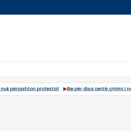
centë çmimi i naftës në Kosovë
I plagosuri nuk i përbal