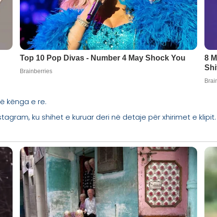
ë kënga e re.
stagram, ku shihet e kuruar deri në detaje për xhirimet e klipit.