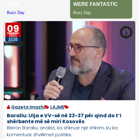
09
MAY
2026
Gazeta Imazhi
LAJME
Baraliu: Ulja e VV-së në 33-37 për qind do t’i
shërbente më së miri Kosovës
Bleron Baraliu, analist, ka shkruar një shkrim, ku ka
komentuar zhvillimet politike.