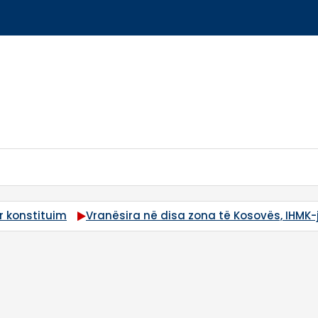
uim
Vranësira në disa zona të Kosovës, IHMK-ja parala