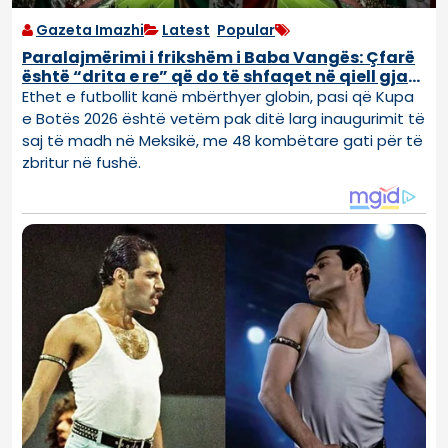
Gazeta Imazhi
Latest
,
Popular
Paralajmërimi i frikshëm i Baba Vangës: Çfarë
është “drita e re” që do të shfaqet në qiell gjatë
Botërorit 2026?
Ethet e futbollit kanë mbërthyer globin, pasi që Kupa
e Botës 2026 është vetëm pak ditë larg inaugurimit të
saj të madh në Meksikë, me 48 kombëtare gati për të
zbritur në fushë.