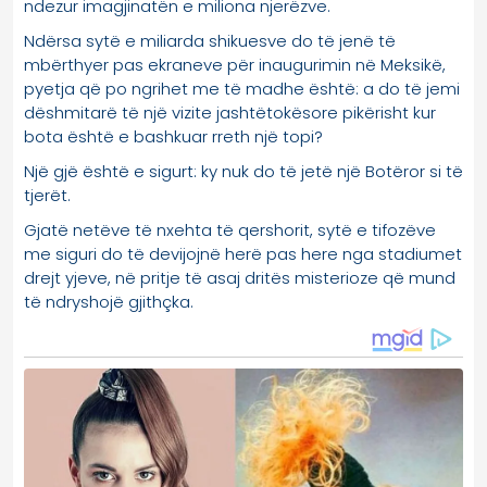
ndezur imagjinatën e miliona njerëzve.
Ndërsa sytë e miliarda shikuesve do të jenë të
mbërthyer pas ekraneve për inaugurimin në Meksikë,
pyetja që po ngrihet me të madhe është: a do të jemi
dëshmitarë të një vizite jashtëtokësore pikërisht kur
bota është e bashkuar rreth një topi?
Një gjë është e sigurt: ky nuk do të jetë një Botëror si të
tjerët.
Gjatë netëve të nxehta të qershorit, sytë e tifozëve
me siguri do të devijojnë herë pas here nga stadiumet
drejt yjeve, në pritje të asaj dritës misterioze që mund
të ndryshojë gjithçka.