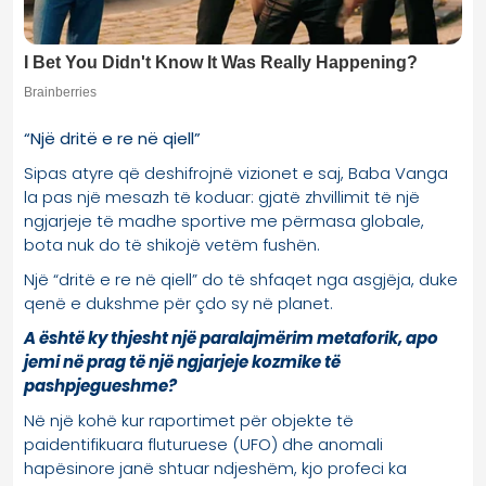
“Një dritë e re në qiell”
Sipas atyre që deshifrojnë vizionet e saj, Baba Vanga
la pas një mesazh të koduar: gjatë zhvillimit të një
ngjarjeje të madhe sportive me përmasa globale,
bota nuk do të shikojë vetëm fushën.
Një “dritë e re në qiell” do të shfaqet nga asgjëja, duke
qenë e dukshme për çdo sy në planet.
A është ky thjesht një paralajmërim metaforik, apo
jemi në prag të një ngjarjeje kozmike të
pashpjegueshme?
Në një kohë kur raportimet për objekte të
paidentifikuara fluturuese (UFO) dhe anomali
hapësinore janë shtuar ndjeshëm, kjo profeci ka