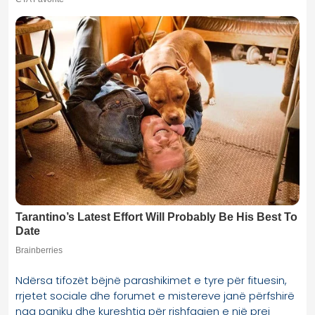
Ndërsa tifozët bëjnë parashikimet e tyre për fituesin,
rrjetet sociale dhe forumet e mistereve janë përfshirë
nga paniku dhe kureshtja për rishfaqjen e një prej