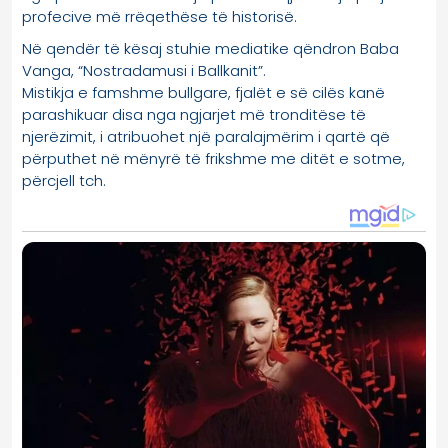
profecive më rrëqethëse të historisë.
Në qendër të kësaj stuhie mediatike qëndron Baba
Vanga, “Nostradamusi i Ballkanit”.
Mistikja e famshme bullgare, fjalët e së cilës kanë
parashikuar disa nga ngjarjet më tronditëse të
njerëzimit, i atribuohet një paralajmërim i qartë që
përputhet në mënyrë të frikshme me ditët e sotme,
përcjell tch.