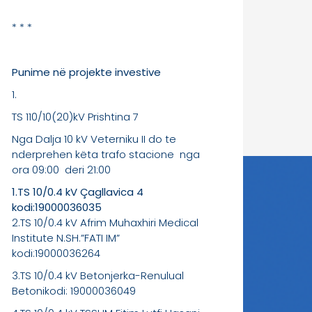
* * *
Punime në projekte investive
1.
TS 110/10(20)kV Prishtina 7
Nga Dalja 10 kV Veterniku II do te
nderprehen këta trafo stacione nga
ora 09:00 deri 21:00
1.TS 10/0.4 kV Çagllavica 4
kodi:19000036035
2.TS 10/0.4 kV Afrim Muhaxhiri Medical
Institute N.SH.”FATI IM”
kodi:19000036264
3.TS 10/0.4 kV Betonjerka-Renulual
Betonikodi: 19000036049