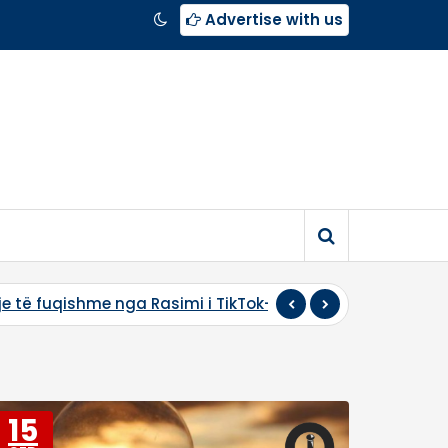
Advertise with us
 Rasimi i TikTok-ut
Aksidenti në Prishtinë, viktimë ë
15