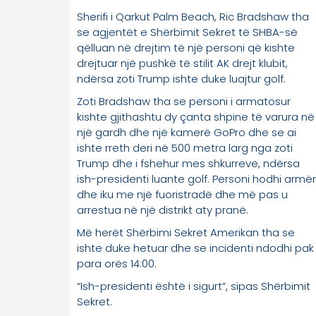
Sherifi i Qarkut Palm Beach, Ric Bradshaw tha
se agjentët e Shërbimit Sekret të SHBA-së
qëlluan në drejtim të një personi që kishte
drejtuar një pushkë të stilit AK drejt klubit,
ndërsa zoti Trump ishte duke luajtur golf.
Zoti Bradshaw tha se personi i armatosur
kishte gjithashtu dy çanta shpine të varura në
një gardh dhe një kamerë GoPro dhe se ai
ishte rreth deri në 500 metra larg nga zoti
Trump dhe i fshehur mes shkurreve, ndërsa
ish-presidenti luante golf. Personi hodhi armë
dhe iku me një fuoristradë dhe më pas u
arrestua në një distrikt aty pranë.
Më herët Shërbimi Sekret Amerikan tha se
ishte duke hetuar dhe se incidenti ndodhi pak
para orës 14:00.
“Ish-presidenti është i sigurt”, sipas Shërbimit
Sekret.