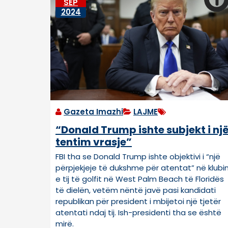
SEP
2024
Gazeta Imazhi
LAJME
“Donald Trump ishte subjekt i nj
tentim vrasje”
FBI tha se Donald Trump ishte objektivi i “një
përpjekjeje të dukshme për atentat” në klubi
e tij të golfit në West Palm Beach të Floridës
të dielën, vetëm nëntë javë pasi kandidati
republikan për president i mbijetoi një tjetër
atentati ndaj tij. Ish-presidenti tha se është
mirë.