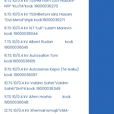
4.TS 10/0.4 kV TSSHM Fitim Lutfi Hasani-
NTP “KUJTA”kodi: 19000036270
5.TS 10/0.4 kV TSSHBetoni Idriz Hasani
“Dizi Metal”shpk kodi:19000036271
6.TS 10/0.4 kV N.T.”Luli”-Lulzim Marevci
kodi: 19000036044
7.TS 10/0.4 kV Albert Rudari kodi:
19000036045
8.TS 10/0.4 kV Autosallon Toni
kodi:19000036105
9.TS 10/0.4 kV Autoservis Kepa (Te Isaku)
kodi: 19000036097
10.TS 10/0.4 kV Valdrin Sahiti”Valdrin
Sahiti”SH.P.K.kodi: 19000036349
11.TS 10/0.4 kV Afrim Hoxha kodi:
19000036048
12.TS 10/0.4 kV Xhemail Ismajli”VAM-