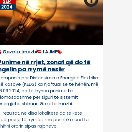
SEP
2024
Gazeta Imazhi
LAJME
Punime në rrjet, zonat që do të
ngelin pa rrymë nesër
Kompania për Distribuimin e Energjisë Elektrike
në Kosovë (KEDS) ka njoftuar se të hënën, më
16.09.2024, do të kryhen punime të
domosdoshme për siguri të sistemit
energjetik, shkruan Gazeta Imazhi.
i rezultat, në disa lokalitete do të ketë
ndërprerje të rrymës, më poshtë mund ta
hihni orarin sipas rajoneve: