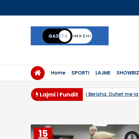
Skip
to
content
Home
SPORTI
LAJME
SHOWBIZ
Lajmi i Fundit
 protestat
Bekë Berisha: Duhet me ia marrë qeverinë kët
15