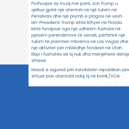
Pothuajse dy muaj më parë, zoti Trump u
qëllua gjatë një atentati në një tubim në
Pensilvani dhe një plumb e plagosi në vesh.
Ish-Presidenti Trump ishte kthyer në Florida
këtë fundjavë nga një udhëtim fushate në
pjesëm perëndimore të vendit, përfshirë një
tubim të premten mbrëma në Las Vegas dhe
një aktivitet për mbledhje fondesh në Utah.
Ekipi i fushatës së tij nuk dha menjëherë detaj
shtesë.
Masat e sigurisë për kandidatin republikan jan
shtuar pas atentatit ndaj tij në korrik./VOA