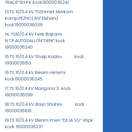
TRADE”SH.P.K kodi:19000036241
13.TS 10/0.4 kV TSSHmet Merkom
Komp.PEZHO(Arif Elshani)
kodi:19000036039
14. TS10/0.4 kV Ferki Bajrami
N.T.P.AUTOSALLON”GENI” kodi:
19000036240
15.TS 10/0.4 kV Shaip Kadriu kodi:
19000036153
16.TS 10/0.4 kV Besim Hetemi
kodi:19000036245
17.TS 10/0.4 kV Marigona 3 kodi:
19000036099
18.TS 10/0.4 kV Basri Shahini kodi:
19000036108
19.TS 10/0.4 kV Blerim Imeri “DEJA VU” shpk
kodi: 19000036237