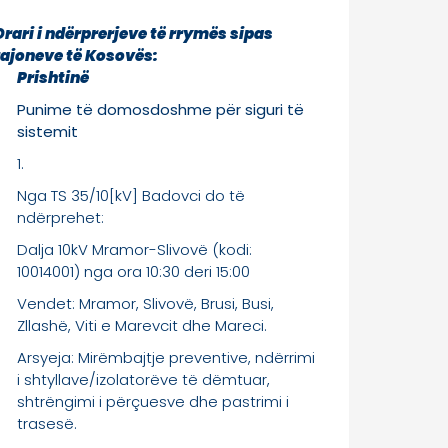
Orari i ndërprerjeve të rrymës sipas
rajoneve të Kosovës:
Prishtinë
Punime të domosdoshme për siguri të
sistemit
1.
Nga TS 35/10[kV] Badovci do të
ndërprehet:
Dalja 10kV Mramor-Slivovë (kodi:
10014001) nga ora 10:30 deri 15:00
Vendet: Mramor, Slivovë, Brusi, Busi,
Zllashë, Viti e Marevcit dhe Mareci.
Arsyeja: Mirëmbajtje preventive, ndërrimi
i shtyllave/izolatorëve të dëmtuar,
shtrëngimi i përçuesve dhe pastrimi i
trasesë.