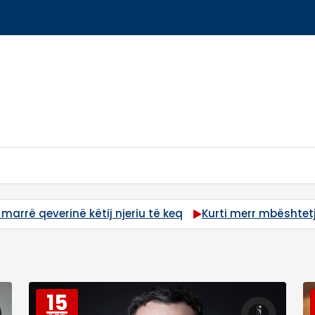
ij njeriu të keq
Kurti merr mbështetje të fuqishme nga
15