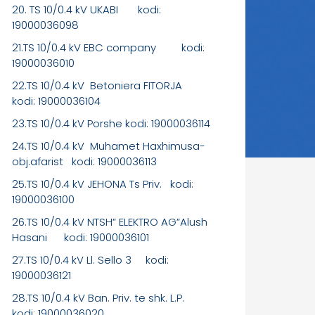
20. TS 10/0.4 kV UKABI kodi:
19000036098
21.TS 10/0.4 kV EBC company kodi:
19000036010
22.TS 10/0.4 kV Betoniera FITORJA
kodi: 19000036104
23.TS 10/0.4 kV Porshe kodi: 19000036114
24.TS 10/0.4 kV Muhamet Haxhimusa-
obj.afarist kodi: 19000036113
25.TS 10/0.4 kV JEHONA Ts Priv. kodi:
19000036100
26.TS 10/0.4 kV NTSH” ELEKTRO AG”Alush
Hasani kodi: 19000036101
27.TS 10/0.4 kV Ll. Sello 3 kodi:
19000036121
28.TS 10/0.4 kV Ban. Priv. te shk. L.P.
kodi: 19000036020