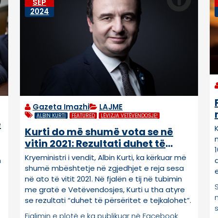
SEP
2024
Gazeta Imazhi
LAJME
ALBIN KURTI
FEATURED
LËVIZJA VETËVENDOSJE!
ë
Kurti do më shumë vota se në
vitin 2021: Rezultati duhet të
përsëritet e të tejkalohet
Kryeministri i vendit, Albin Kurti, ka kërkuar më
n
shumë mbështetje në zgjedhjet e reja sesa
në ato të vitit 2021. Në fjalën e tij në tubimin
S
me gratë e Vetëvendosjes, Kurti u tha atyre
se rezultati “duhet të përsëritet e tejkalohet”.
s
Fjalimin e plotë e ka publikuar në Facebook