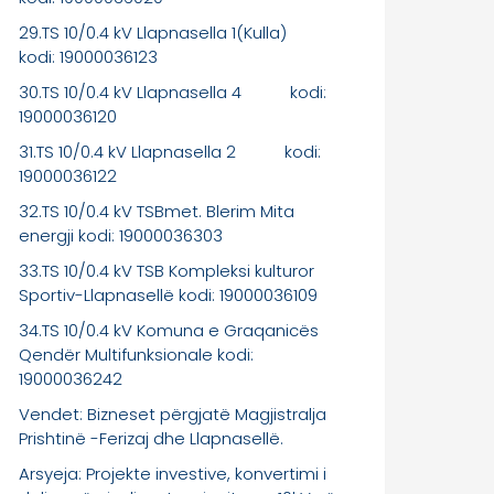
29.TS 10/0.4 kV Llapnasella 1(Kulla)
kodi: 19000036123
30.TS 10/0.4 kV Llapnasella 4 kodi:
19000036120
31.TS 10/0.4 kV Llapnasella 2 kodi:
19000036122
32.TS 10/0.4 kV TSBmet. Blerim Mita
energji kodi: 19000036303
33.TS 10/0.4 kV TSB Kompleksi kulturor
Sportiv-Llapnasellë kodi: 19000036109
34.TS 10/0.4 kV Komuna e Graqanicës
Qendër Multifunksionale kodi:
19000036242
Vendet: Bizneset përgjatë Magjistralja
Prishtinë -Ferizaj dhe Llapnasellë.
Arsyeja: Projekte investive, konvertimi i