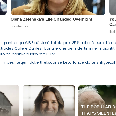
tri grante nga WBIF në vlerë totale prej 25.9 milionë euro, të
radës Qafë e Duhlës–Banullë dhe për ndërtimin e impiantit pë
 euro në bashkëpunim me BERZH.
për mbështetjen, duke theksuar se këto fonde do të shfrytëzoh