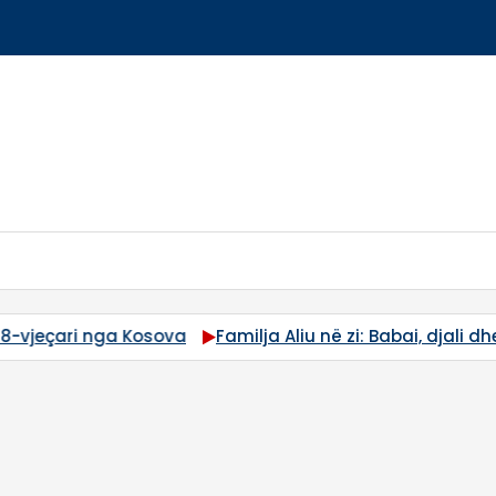
 Aliu në zi: Babai, djali dhe nipi humbën jetën në aksident