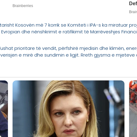
yrtarisht Kosovën më 7 korrik se Komiteti i IPA-s ka miratuar 
 Evropian dhe nënshkrimit e ratifikimit të Marrëveshjes Financ
fushat prioritare të vendit, përfshirë mjedisin dhe klimën, ene
erisjen e mirë dhe sundimin e ligjit. Rreth gjysma e mjeteve