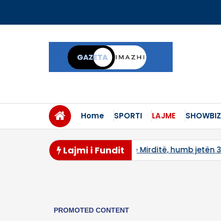
Skip
to
content
Home
SPORTI
LAJME
SHOWBIZ
Lajmi i Fundit
l në Mirditë, humb jetën 38-vjeçari nga Kosova
Familja