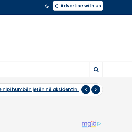
Advertise with us
in në Gjermani
Nga gëzimi në zi: Një natë më parë Aria