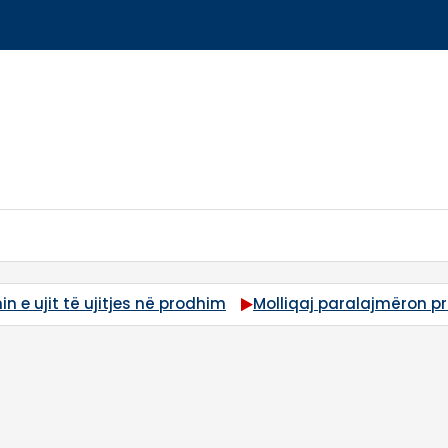
ka rrugë tjetër përballë agjendës së Kurtit
“I udhëhequ