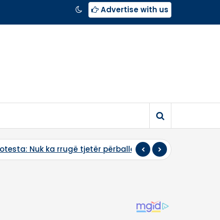
Advertise with us
r nga doktrina serbe”, Behrami për Kurtin: Durimi po s