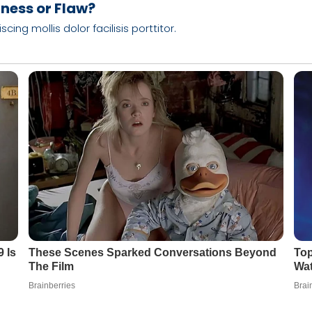
rness or Flaw?
ng mollis dolor facilisis porttitor.