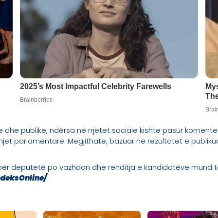
ke dhe publike, ndërsa në rrjetet sociale kishte pasur komente
et parlamentare. Megjithatë, bazuar në rezultatet e publiku
 për deputetë po vazhdon dhe renditja e kandidatëve mund t
ndeksOnline/