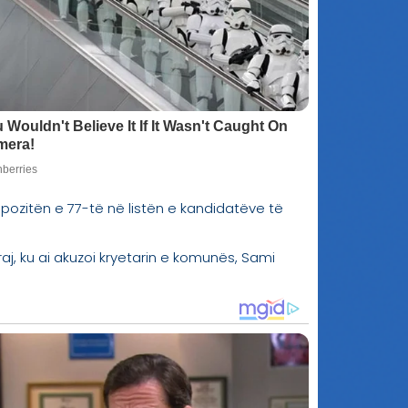
 pozitën e 77-të në listën e kandidatëve të
aj, ku ai akuzoi kryetarin e komunës, Sami