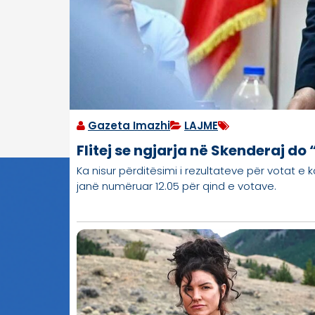
Gazeta Imazhi
LAJME
Flitej se ngjarja në Skenderaj d
Ka nisur përditësimi i rezultateve për votat 
janë numëruar 12.05 për qind e votave.