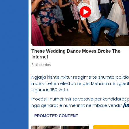
Ngjarja kishte nxitur reagime të shumta politi
mbështetjen elektorale për Mehanin në zgjedhj
siguruar 950 vota.
Procesi i numërimit të votave për kandidatët
nga qendrat e numërimit në mbarë vendin.
/I