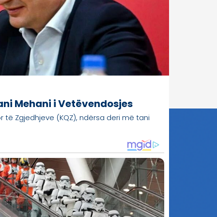
tani Mehani i Vetëvendosjes
r të Zgjedhjeve (KQZ), ndërsa deri më tani