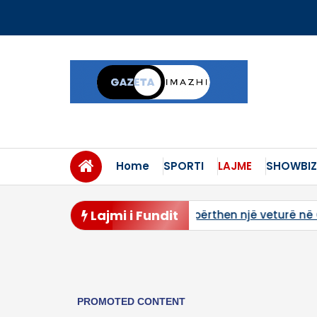
Skip
to
content
Home
SPORTI
LAJME
SHOWBIZ
Lajmi i Fundit
 në Gjilan, dyshohet për një të lënduar rëndë (Video)