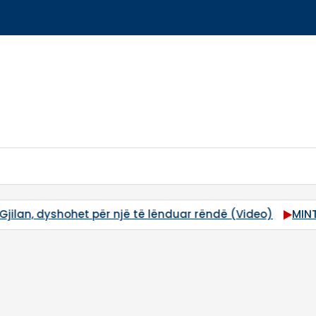
MINTI nis aksionin e kontrolleve për qumështin: Produkte