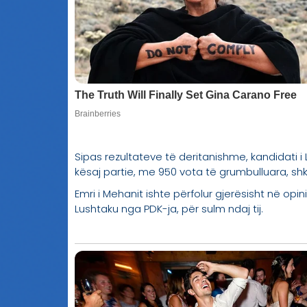
Sipas rezultateve të deritanishme, kandidati i
kësaj partie, me 950 vota të grumbulluara, sh
Emri i Mehanit ishte përfolur gjerësisht në opi
Lushtaku nga PDK-ja, për sulm ndaj tij.