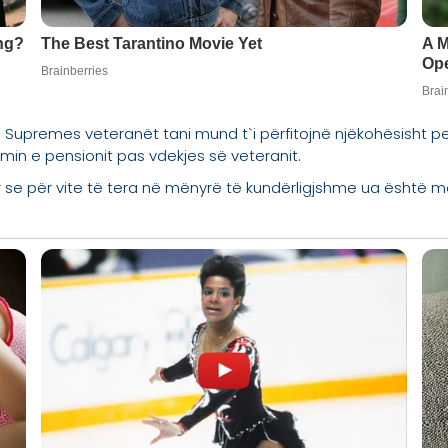
të Supremes veteranët tani mund t`i përfitojnë njëkohësisht 
imin e pensionit pas vdekjes së veteranit.
uar se për vite të tera në mënyrë të kundërligjshme ua është 