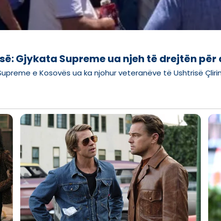
së: Gjykata Supreme ua njeh të drejtën për
 Supreme e Kosovës ua ka njohur veteranëve të Ushtrisë Çlir