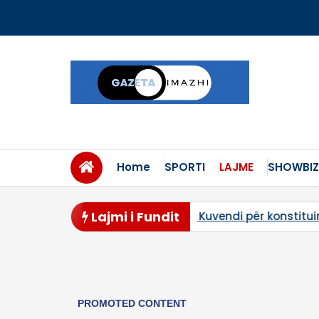
Skip
to
content
Home
SPORTI
LAJME
SHOWBIZ
Lajmi i Fundit
Mblidhet Kuvendi për konstituim
Vranësira në disa