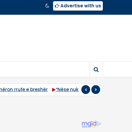
Advertise with us
“Nëse nuk thirret sot seanca, takimi i radhës është shes