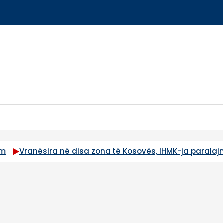
 zona të Kosovës, IHMK-ja paralajmëron rrufe e breshër