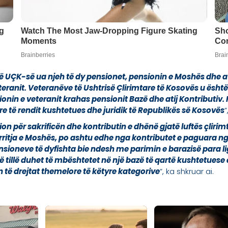
ÇK-së ua njeh të dy pensionet, pensionin e Moshës dhe atë
teranit. Veteranëve të Ushtrisë Çlirimtare të Kosovës u ësht
ionin e veteranit krahas pensionit Bazë dhe atij Kontributiv. 
e të rendit kushtetues dhe juridik të Republikës së Kosovës
”
on për sakrificën dhe kontributin e dhënë gjatë luftës çlirimt
 arritja e Moshës, po ashtu edhe nga kontributet e paguara
ensioneve të dyfishta bie ndesh me parimin e barazisë para lig
e të tillë duhet të mbështetet në një bazë të qartë kushtetues
 të drejtat themelore të këtyre kategorive
”, ka shkruar ai.