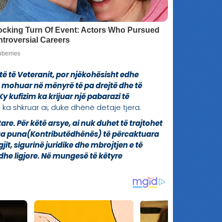
 të Veteranit, por njëkohësisht edhe
ë mohuar në mënyrë të pa drejtë dhe të
Ky kufizim ka krijuar një pabarazi të
, ka shkruar ai, duke dhënë detaje tjera.
are. Për këtë arsye, ai nuk duhet të trajtohet
 nga puna(Kontributëdhënës) të përcaktuara
jit, sigurinë juridike dhe mbrojtjen e të
e dhe ligjore. Në mungesë të këtyre