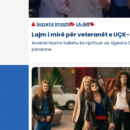
Gazeta Imazhi
LAJME
Lajm i mirë për veteranët e UÇK-
Avokati Nazmi Sallahu ka njoftuar se Gjykata
pensione.