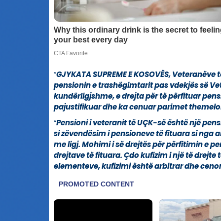
“
GJYKATA SUPREME E KOSOVËS, Veteranëve të U
pensionin e trashëgimtarit pas vdekjës së Ve
kundërligjshme, e drejta për të përfituar pens
pajustifikuar dhe ka cenuar parimet themelor
“
Pensioni i veteranit të UÇK-së është një pensi
si zëvendësim i pensioneve të fituara si nga
me ligj. Mohimi i së drejtës për përfitimin e p
drejtave të fituara. Çdo kufizim i një të drejt
elementeve, kufizimi është arbitrar dhe cenon