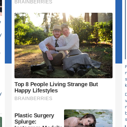
e
y
b
s