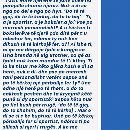
isha brenda në Big Brother, sa që as
fjalët nuk kam mundur të t’i kthej. Ti
ia ke nisur me këto gjëra kush e di sa
herë, nuk e di, dhe pse po merresh
tani personalisht vetëm sepse unë
po të kërkoj një përballje fer ty? Unë
edhe një herë po të them, a do ta
caktosh peshën dhe ta kryejmë këtë
punë si dy sportistë? Sepse këtu nuk
po flet kush për rrugë, ‘do të të gjej,
do ta shohim, do të të kërkoj’. Nuk e
di se si e ke kuptuar. Unë po të kërkoj
përballje fer si sportist, ndërsa ti po
sillesh si njeri i rrugës. A ke më
shumë peshë ti se unë? Po. Por,
prapëseprapë, nuk kam frikë. E
caktojmë peshën dhe e bëjmë
meçin. Edhe kjo punë që ka nisur në
internet, duke thënë ‘dy shqiptarë
do të rrihen andej e këndej’, po më
duket vetja pa lidhje. As nuk dua të
zgjatem më. Trego a po do të
ndeshesh, po apo jo? Kaq,” u shpreh
ai në Instagram Story.