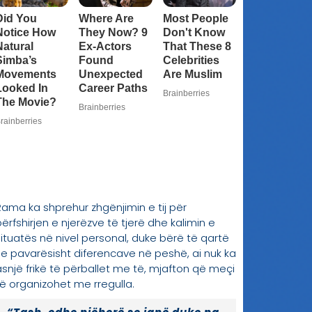
Rama ka shprehur zhgënjimin e tij për
përfshirjen e njerëzve të tjerë dhe kalimin e
situatës në nivel personal, duke bërë të qartë
se pavarësisht diferencave në peshë, ai nuk ka
asnjë frikë të përballet me të, mjafton që meçi
të organizohet me rregulla.
“Tash, edhe njëherë se janë duke na
përcjellë shumë njerëz. Nuk e di se
nga po del e nga po hyn. ‘Do të të
gjej, do të të kërkoj, do të të bëj’… Ti,
a je sportist, a je boksier,a jo? Pse po
merresh personalisht? A u kërkon ti
boksierëve të tjerë çdo ditë për t’u
ndeshur fer, ndërsa ty nuk bën
dikush të të kërkojë fer, a?! Ai ishe ti,
ai që më dërgoje fjalë e kungja sa