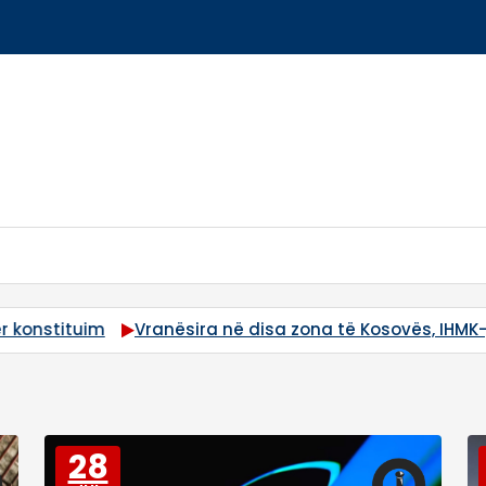
në disa zona të Kosovës, IHMK-ja paralajmëron rrufe e br
28