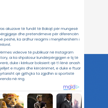
Pas akuzave të fundit të Bakajt për mungesë
përgjigjeje dhe pretendimeve për diferencën
në peshë, ka ardhur reagimi i menjëhershëm i
rilonit.
Përmes videove të publikuar në Instagram
tory, ai ka shpalosur kundërpërgjigjen e tij të
rerë, duke i kërkuar boksierit që t’i lënë anash
sjelljet e rrugës dhe kërcënimet, e duke e ftuar
yrtarisht që gjithçka ta zgjidhin si sportistë
brenda në ring.