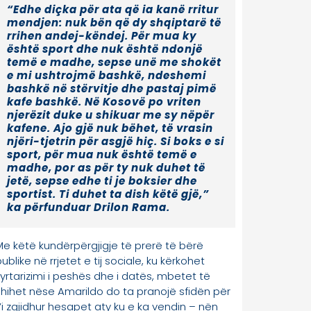
kafene. Ajo gjë nuk bëhet, të vrasin
njëri-tjetrin për asgjë hiç. Si boks e si
sport, për mua nuk është temë e
madhe, por as për ty nuk duhet të
jetë, sepse edhe ti je boksier dhe
sportist. Ti duhet ta dish këtë gjë,”
ka përfunduar Drilon Rama.
Me këtë kundërpërgjigje të prerë të bërë
ublike në rrjetet e tij sociale, ku kërkohet
zyrtarizimi i peshës dhe i datës, mbetet të
shihet nëse Amarildo do ta pranojë sfidën për
t’i zgjidhur hesapet aty ku e ka vendin – nën
dritat e ringut dhe me doreza boksi.