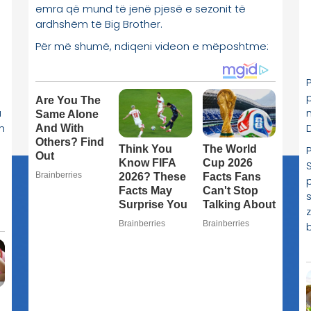
a
an
D
S
p
z