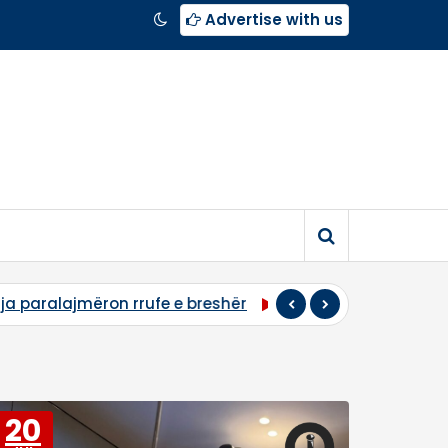
Advertise with us
eshër
“Nëse nuk thirret sot seanca, takimi i radhës ësh
20