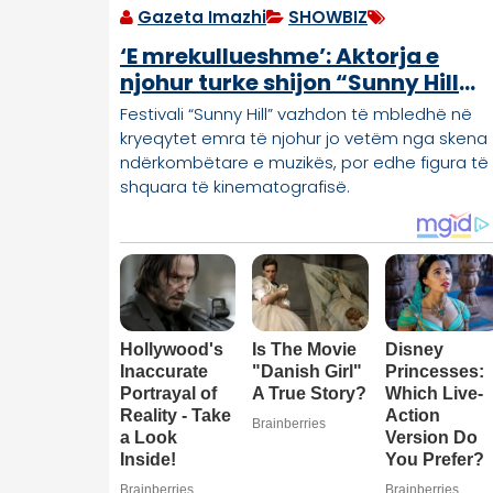
Gazeta Imazhi
SHOWBIZ
‘E mrekullueshme’: Aktorja e
njohur turke shijon “Sunny Hill
Festival” në Prishtinë
Festivali “Sunny Hill” vazhdon të mbledhë në
kryeqytet emra të njohur jo vetëm nga skena
ndërkombëtare e muzikës, por edhe figura të
shquara të kinematografisë.