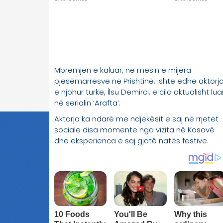
Mbrëmjen e kaluar, në mesin e mijëra
pjesëmarrësve në Prishtinë, ishte edhe aktorj
e njohur turke, İlsu Demirci, e cila aktualisht lu
në serialin ‘Arafta’.
Aktorja ka ndarë me ndjekësit e saj në rrjetet
sociale disa momente nga vizita në Kosovë
dhe eksperienca e saj gjatë natës festive.