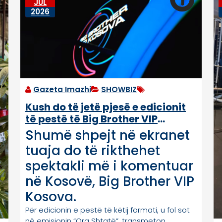
JUL
2026
Gazeta Imazhi
SHOWBIZ
Kush do të jetë pjesë e edicionit
të pestë të Big Brother VIP
Kosova? (VIDEO)
Shumë shpejt në ekranet
tuaja do të rikthehet
spektakli më i komentuar
në Kosovë, Big Brother VIP
Kosova.
Për edicionin e pestë të këtij formati, u fol sot
në emisionin “Ora Shtatë”, transmeton