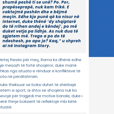
Përtej ftesës për meç, Rama ka dhënë edhe
një mesazh të fortë shoqëror, duke marrë
shkas nga situata e rënduar e konflikteve të
kota në përditshmëri.
Duke theksuar se boksi duhet të shërbejë
vetëm si sport, ai shtoi se shoqëria nuk ka
nevojë për tragjedi me motive banale, duke i
ërë thirrje boksierit të reflektojë mbi këtë
ituatë.
“Edhe diçka për ata që ia kanë rritur
mendjen: nuk bën që dy shqiptarë të
rrihen andej-këndej. Për mua ky
është sport dhe nuk është ndonjë
temë e madhe, sepse unë me shokët
e mi ushtrojmë bashkë, ndeshemi
bashkë në stërvitje dhe pastaj pimë
kafe bashkë. Në Kosovë po vriten
njerëzit duke u shikuar me sy nëpër