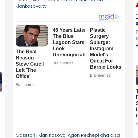
Klankosova.tv.
P
B
Gazetari i Klan Kosova, Agon Rexhepi dha disa
emra që mund të jenë pjesë e sezonit të
ardhshëm të Big Brother.
Për më shumë, ndiqeni videon e mëposhtme: