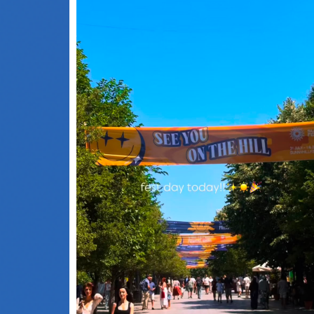
Vëmendjen kryesore të natës së mbrëmshm
e mori ylli botëror Katy Perry, e cila dhuroi një
performancë spektakolare në skenën e “Sunn
Hill”. Aktorja turke ka publikuar pamje nga
skena gjatë performancës së Perry-t, duke e