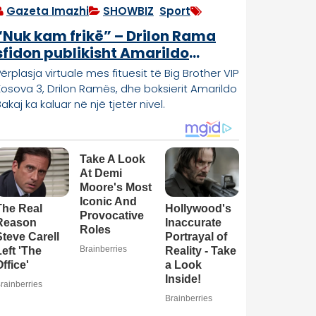
Gazeta Imazhi
SHOWBIZ
,
Sport
“Nuk kam frikë” – Drilon Rama
sfidon publikisht Amarildo
Bakajn
ërplasja virtuale mes fituesit të Big Brother VIP
Kosova 3, Drilon Ramës, dhe boksierit Amarildo
akaj ka kaluar në një tjetër nivel.