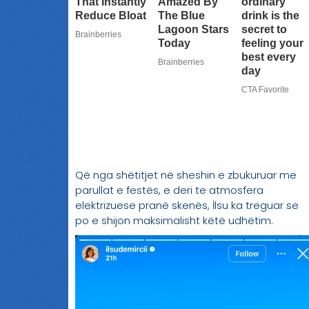
Që nga shëtitjet në sheshin e zbukuruar me
parullat e festës, e deri te atmosfera
elektrizuese pranë skenës, İlsu ka treguar se
po e shijon maksimalisht këtë udhëtim.